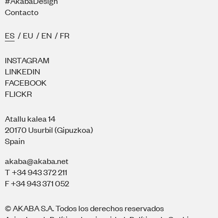
#AkabaDesign
Contacto
ES
/
EU
/
EN
/
FR
INSTAGRAM
LINKEDIN
FACEBOOK
FLICKR
Atallu kalea 14
20170 Usurbil (Gipuzkoa)
Spain
akaba@akaba.net
T +34 943 372 211
F +34 943 371 052
© AKABA S.A. Todos los derechos reservados