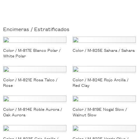
Encimeras /
Estratificados
Color / M-817E Blanco Polar /
Color / M-825E Sahara / Sahara
White Polar
Color / M-821E Rosa Talco /
Color / M-824E Rojo Arcilla /
Rose
Red Clay
Color / M-814E Roble Aurora /
Color / M-819E Nogal Slow /
Oak Aurora
Walnut Slow
Color / M-823E Gris Arcilla /
Color / M-822E Verde Oliva /