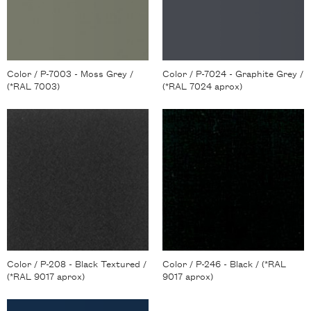
Color / P-7003 - Moss Grey /
Color / P-7024 - Graphite Grey /
(*RAL 7003)
(*RAL 7024 aprox)
Color / P-208 - Black Textured /
Color / P-246 - Black / (*RAL
(*RAL 9017 aprox)
9017 aprox)