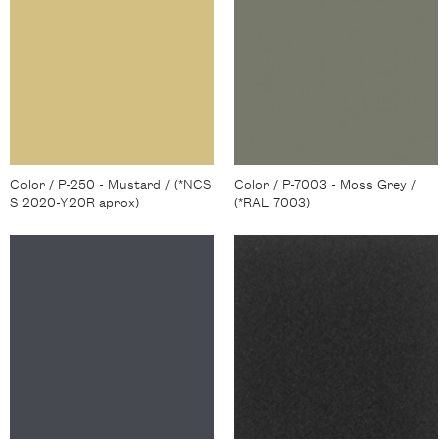
Color / P-250 - Mustard / (*NCS
Color / P-7003 - Moss Grey /
S 2020-Y20R aprox)
(*RAL 7003)