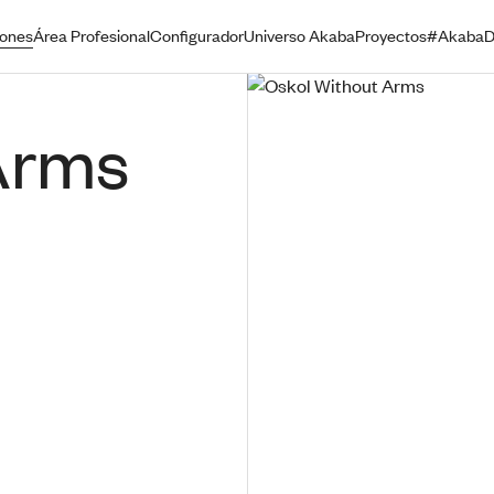
iones
Área Profesional
Configurador
Universo Akaba
Proyectos
#AkabaD
Arms