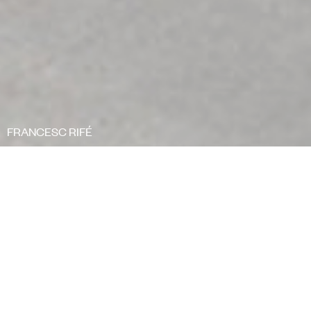
FRANCESC RIFÉ
FILTRAR
<
Colecciones
/
Bat Office
En euskera, “bat” es el principio; el primer
número. Diseño, estilo y funcionalidad son… uno.
Son Bat. Pero, además, Bat refleja el concepto
de “unidad”. Porque en Akaba estamos unidos
para trabajar, diseñar, crear y soñar.