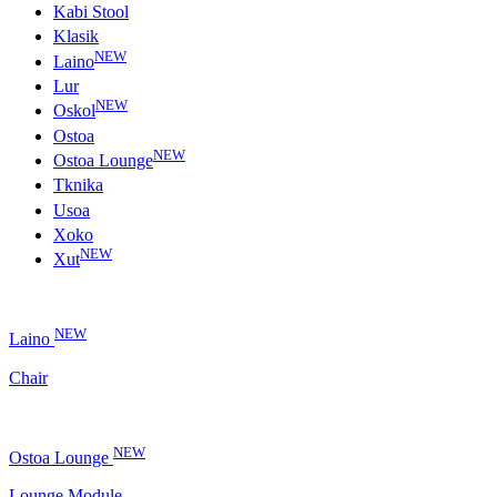
Kabi Stool
Klasik
NEW
Laino
Lur
NEW
Oskol
Ostoa
NEW
Ostoa Lounge
Tknika
Usoa
Xoko
NEW
Xut
NEW
Laino
Chair
NEW
Ostoa Lounge
Lounge Module