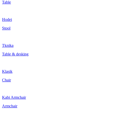
Table
Hodei
Stool
Tknika
Table & desking
Klasik
Chair
Kabi Armchair
Armchair