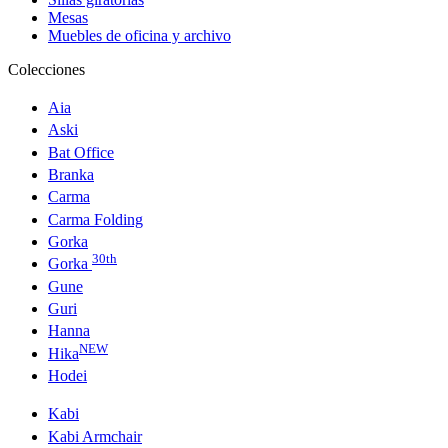
Mesas
Muebles de oficina y archivo
Colecciones
Aia
Aski
Bat Office
Branka
Carma
Carma Folding
Gorka
30th
Gorka
Gune
Guri
Hanna
NEW
Hika
Hodei
Kabi
Kabi Armchair