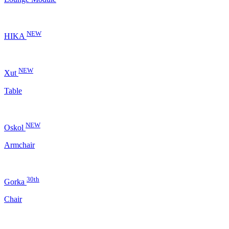
NEW
HIKA
NEW
Xut
Table
NEW
Oskol
Armchair
30th
Gorka
Chair