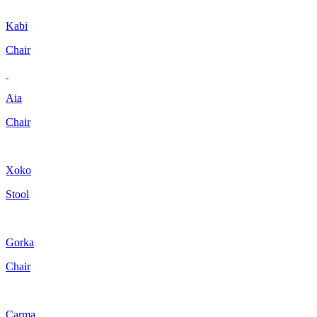
Kabi
Chair
Aia
Chair
Xoko
Stool
Gorka
Chair
Carma