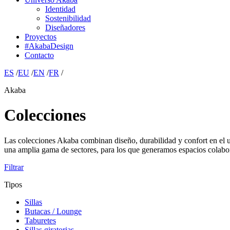
Identidad
Sostenibilidad
Diseñadores
Proyectos
#AkabaDesign
Contacto
ES
/
EU
/
EN
/
FR
/
Akaba
Colecciones
Las colecciones Akaba combinan diseño, durabilidad y confort en el us
una amplia gama de sectores, para los que generamos espacios colabora
Filtrar
Tipos
Sillas
Butacas / Lounge
Taburetes
Sillas giratorias