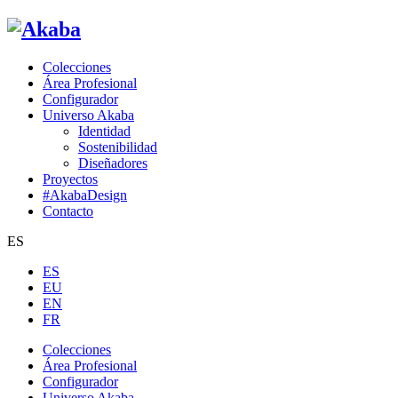
Colecciones
Área Profesional
Configurador
Universo Akaba
Identidad
Sostenibilidad
Diseñadores
Proyectos
#AkabaDesign
Contacto
ES
ES
EU
EN
FR
Colecciones
Área Profesional
Configurador
Universo Akaba