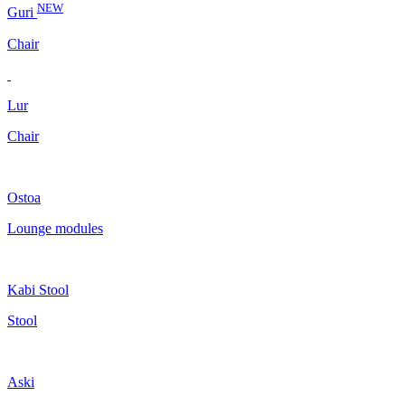
NEW
Guri
Chair
Lur
Chair
Ostoa
Lounge modules
Kabi Stool
Stool
Aski