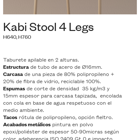
Kabi Stool 4 Legs
H640, H760
Taburete apilable en 2 alturas.
de tubo de acero de Ø16mm.
Estructura
de una pieza de 80% polipropileno +
Carcasa
20% de fibra de vidrio, reciclable 100%.
de corte de densidad 35 kg/m3 y
Espumas
15mm espesor para carcasa tapizada, encolada
con cola en base de agua respetuoso con el
medio ambiente.
rótula de polipropileno, opción fieltro.
Tacos
pintura en polvo
Acabados metálicos
epoxi/poliéster de espesor 50-90micras según
color, adeherencia ISO 2409 Gt 0 e impacto