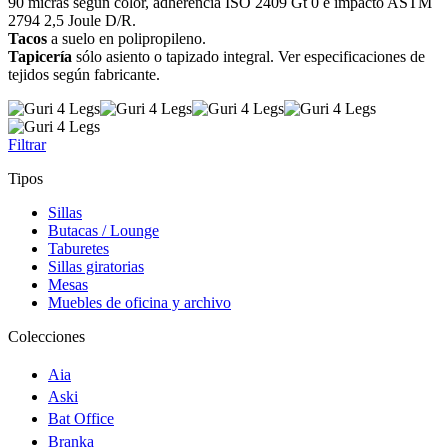
90 micras según color, adherencia ISO 2409 Gt 0 e impacto ASTM
2794 2,5 Joule D/R.
Tacos
a suelo en polipropileno.
Tapicería
sólo asiento o tapizado integral. Ver especificaciones de
tejidos según fabricante.
Filtrar
Tipos
Sillas
Butacas / Lounge
Taburetes
Sillas giratorias
Mesas
Muebles de oficina y archivo
Colecciones
Aia
Aski
Bat Office
Branka