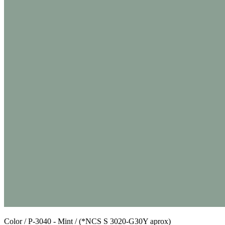
Color / P-3040 - Mint / (*NCS S 3020-G30Y aprox)