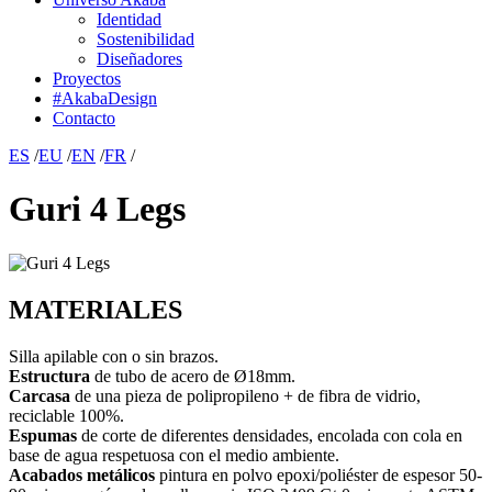
Identidad
Sostenibilidad
Diseñadores
Proyectos
#AkabaDesign
Contacto
ES
/
EU
/
EN
/
FR
/
Guri 4 Legs
MATERIALES
Silla apilable con o sin brazos.
Estructura
de tubo de acero de Ø18mm.
Carcasa
de una pieza de polipropileno + de fibra de vidrio,
reciclable 100%.
Espumas
de corte de diferentes densidades, encolada con cola en
base de agua respetuosa con el medio ambiente.
Acabados metálicos
pintura en polvo epoxi/poliéster de espesor 50-