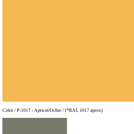
Color / P-1017 - Apricot/Ochre / (*RAL 1017 aprox)