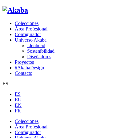
Colecciones
Área Profesional
Configurador
Universo Akaba
Identidad
Sostenibilidad
Diseñadores
Proyectos
#AkabaDesign
Contacto
ES
ES
EU
EN
FR
Colecciones
Área Profesional
Configurador
Universo Akaba