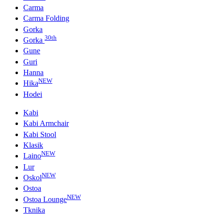
Carma
Carma Folding
Gorka
30th
Gorka
Gune
Guri
Hanna
NEW
Hika
Hodei
Kabi
Kabi Armchair
Kabi Stool
Klasik
NEW
Laino
Lur
NEW
Oskol
Ostoa
NEW
Ostoa Lounge
Tknika