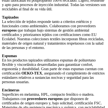
están fabricadas en polipropileno 100% reciclado. Ligero, resistente
y apto para procesos de inyección industrial. Todas las versiones son
reciclables al final de su vida útil.
Tapizados
La selección de tejidos responde tanto a criterios estéticos y
funcionales como ambientales. Colaboramos con proveedores
europeos
que trabajan bajo sistemas de gestión ambiental
certificados y priorizamos tejidos con certificaciones como EU
Ecolabel. Nuestras colecciones textiles incorporan fibras recicladas,
materiales de origen natural y tratamientos respetuosos con la salud
de las personas y el entorno.
Espumas
En los productos tapizados utilizamos espumas de poliuretano
flexible y viscoelástica desarrolladas para garantizar confort,
ergonomía y durabilidad. Gran parte de estas espumas cuentan con
certificación
OEKO-TEX
, asegurando el cumplimiento de estrictos
estándares relativos a sustancias nocivas y seguridad para las
personas usuarias.
Encimeras
Superficies en melamina, HPL, compacto fenólico o madera.
Trabajamos con
proveedores europeos
que disponen de
certificados de origen europeo y, bajo solicitud, certificación FSC.
Materiales de alta resistencia mecánica y química, con reciclabilidad