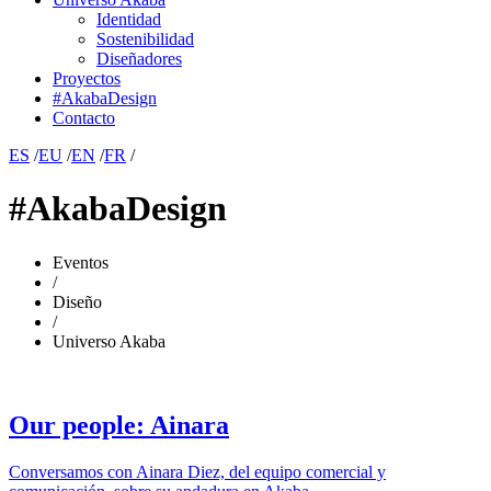
Identidad
Sostenibilidad
Diseñadores
Proyectos
#AkabaDesign
Contacto
ES
/
EU
/
EN
/
FR
/
#AkabaDesign
Eventos
/
Diseño
/
Universo Akaba
Our people: Ainara
Conversamos con Ainara Diez, del equipo comercial y