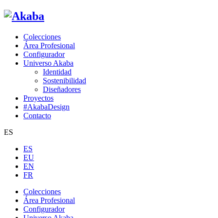
Colecciones
Área Profesional
Configurador
Universo Akaba
Identidad
Sostenibilidad
Diseñadores
Proyectos
#AkabaDesign
Contacto
ES
ES
EU
EN
FR
Colecciones
Área Profesional
Configurador
Universo Akaba