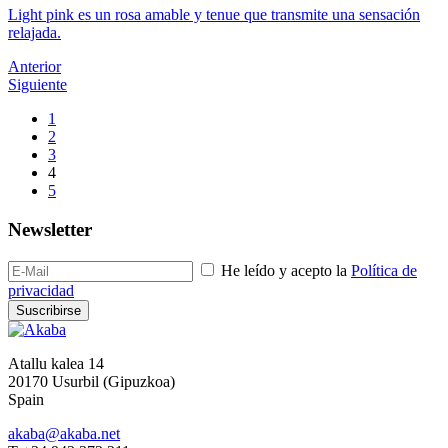
Light pink es un rosa amable y tenue que transmite una sensación
relajada.
Anterior
Siguiente
1
2
3
4
5
Newsletter
He leído y acepto la
Política de
privacidad
Suscribirse
Atallu kalea 14
20170 Usurbil (Gipuzkoa)
Spain
akaba@akaba.net