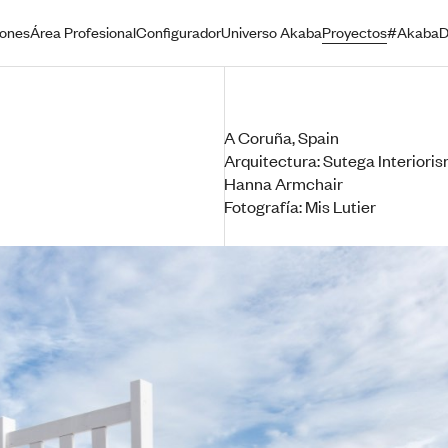
iones
Área Profesional
Configurador
Universo Akaba
Proyectos
#AkabaD
A Coruña, Spain
Arquitectura: Sutega Interioris
Hanna Armchair
Fotografía: Mis Lutier