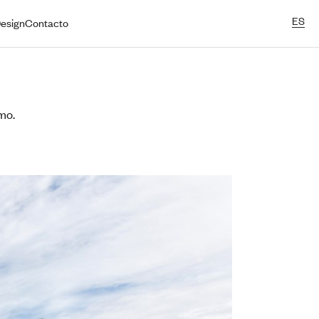
ES
esign
Contacto
mo.