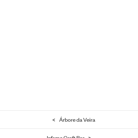
<
Árbore da Veira
Infame Craft Bar
>