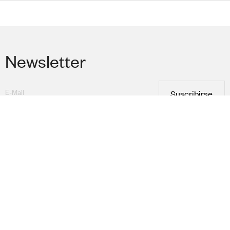
Newsletter
Suscribirse
He leído y acepto la
Política de privacidad
Colecciones
Área Profesional
Universo Akaba