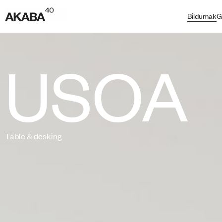
Bildumak
G
USOA
Table & desking