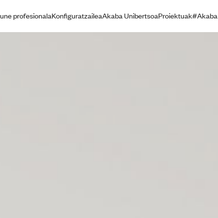
une profesionala
Konfiguratzailea
Akaba Unibertsoa
Proiektuak
#Akaba