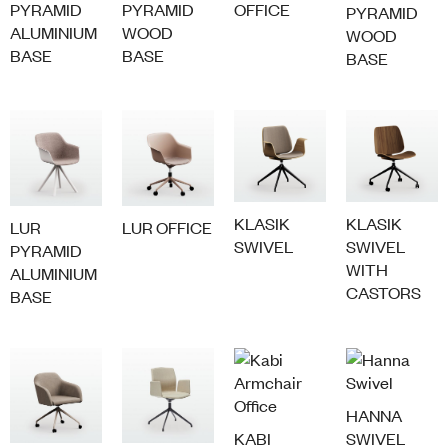
PYRAMID
PYRAMID
OFFICE
PYRAMID
ALUMINIUM
WOOD
WOOD
BASE
BASE
BASE
KLASIK
KLASIK
LUR
LUR OFFICE
SWIVEL
SWIVEL
PYRAMID
WITH
ALUMINIUM
CASTORS
BASE
HANNA
KABI
SWIVEL