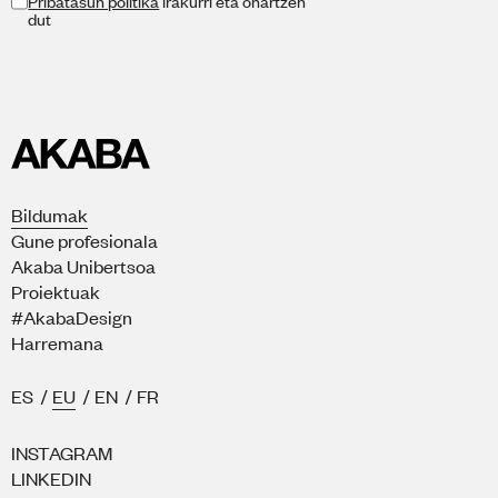
Pribatasun politika
irakurri eta onartzen
dut
Bildumak
Gune profesionala
Akaba Unibertsoa
Proiektuak
#AkabaDesign
Harremana
ES
/
EU
/
EN
/
FR
INSTAGRAM
LINKEDIN