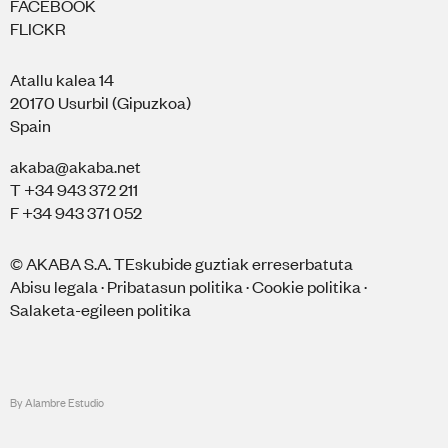
FACEBOOK
FLICKR
Atallu kalea 14
20170 Usurbil (Gipuzkoa)
Spain
akaba@akaba.net
T +34 943 372 211
F +34 943 371 052
© AKABA S.A. TEskubide guztiak erreserbatuta
Abisu legala
·
Pribatasun politika
·
Cookie politika
·
Salaketa-egileen politika
By Alambre Estudio