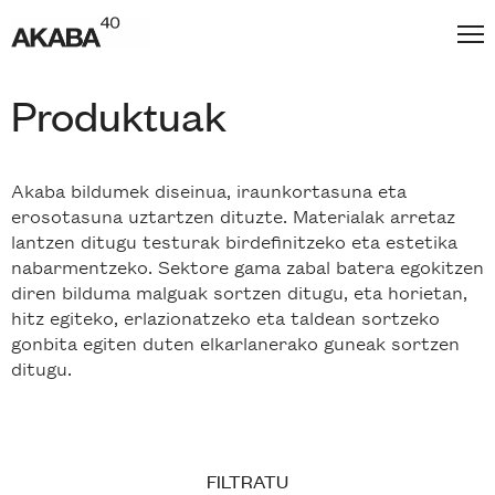
Produktuak
Akaba bildumek diseinua, iraunkortasuna eta
erosotasuna uztartzen dituzte. Materialak arretaz
lantzen ditugu testurak birdefinitzeko eta estetika
nabarmentzeko. Sektore gama zabal batera egokitzen
diren bilduma malguak sortzen ditugu, eta horietan,
hitz egiteko, erlazionatzeko eta taldean sortzeko
gonbita egiten duten elkarlanerako guneak sortzen
ditugu.
FILTRATU