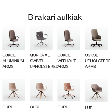
Birakari aulkiak
OSKOL
GORKA XL
OSKOL
OSKOL
ALUMINIUM
SWIVEL
WITHOUT
UPHOLSTER
ARMS
UPHOLSTERED
ARMS
ARMS
GURI
GURI
GURI
LUR