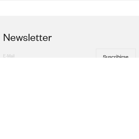
Newsletter
Suscribirse
He leído y acepto la
Política de privacidad
Colecciones
Área Profesional
Universo Akaba