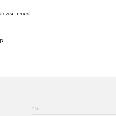
n visitarnos!
Up