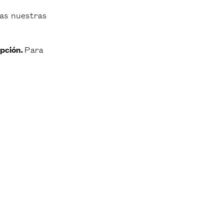
das nuestras
Para
ipción.