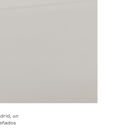
drid, un
señados