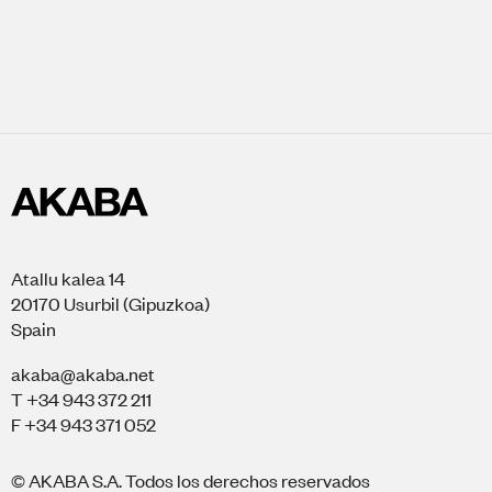
Atallu kalea 14
20170 Usurbil (Gipuzkoa)
Spain
akaba@akaba.net
T +34 943 372 211
F +34 943 371 052
© AKABA S.A. Todos los derechos reservados