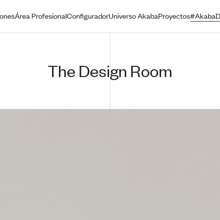
iones
Área Profesional
Configurador
Universo Akaba
Proyectos
#AkabaD
The Design Room