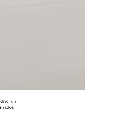
drid, un
señados