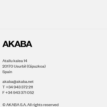
Atallu kalea 14
20170 Usurbil (Gipuzkoa)
Spain
akaba@akaba.net
T +34 943 372 211
F +34 943 371 052
© AKABA S.A. All rights reserved