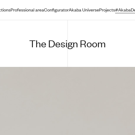
ctions
Professional area
Configurator
Akaba Universe
Projects
#AkabaDe
The Design Room