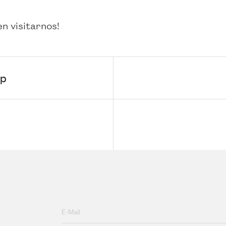
n visitarnos!
Up