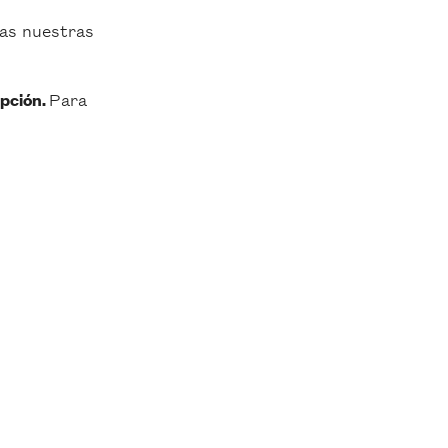
das nuestras
Para
ipción.