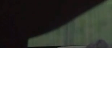
 icono