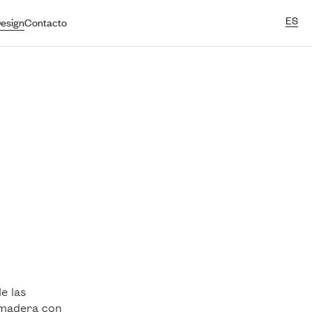
ES
esign
Contacto
e las
 madera con