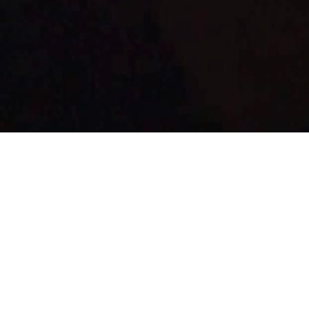
<
GORKA 30 años de un