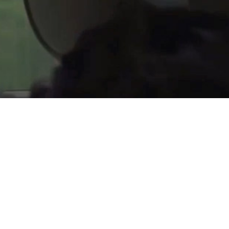
MUGARITZ - AKABA
>