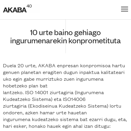
10 urte baino gehiago
ingurumenarekin konprometituta
Duela 20 urte, AKABA enpresan konpromisoa hartu
genuen planetan eragiten dugun inpaktua kalitateari
uko egin gabe murriztuko zuen ingurumena
hobetzeko plan bat
lantzeko. ISO 14001 ziurtagiria (Ingurumena
Kudeatzeko Sistema) eta ISO14006
ziurtagiria (Ekodiseinua Kudeatzeko Sistema) lortu
ondoren, azken hamar urte hauetan
ingurumena kudeatzeko sistema bat ezarri dugu, eta,
hari esker, honako hauek egin ahal izan ditugu: