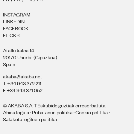
INSTAGRAM
LINKEDIN
FACEBOOK
FLICKR
Atallu kalea 14
20170 Usurbil (Gipuzkoa)
Spain
akaba@akaba.net
T +34 943 372 211
F +34 943 371 052
© AKABA S.A. TEskubide guztiak erreserbatuta
Abisu legala
·
Pribatasun politika
·
Cookie politika
·
Salaketa-egileen politika