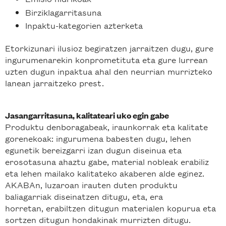
Birziklagarritasuna
Inpaktu-kategorien azterketa
Etorkizunari ilusioz begiratzen jarraitzen dugu, gure
ingurumenarekin konprometituta eta gure lurrean
uzten dugun inpaktua ahal den neurrian murrizteko
lanean jarraitzeko prest.
Jasangarritasuna, kalitateari uko egin gabe
Produktu denboragabeak, iraunkorrak eta kalitate
gorenekoak: ingurumena babesten dugu, lehen
egunetik bereizgarri izan dugun diseinua eta
erosotasuna ahaztu gabe, material nobleak erabiliz
eta lehen mailako kalitateko akaberen alde eginez.
AKABAn, luzaroan irauten duten produktu
baliagarriak diseinatzen ditugu, eta, era
horretan, erabiltzen ditugun materialen kopurua eta
sortzen ditugun hondakinak murrizten ditugu.