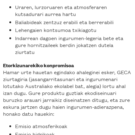
Uraren, lurzoruaren eta atmosferaren
kutsadurari aurrea hartu
Baliabideak zentzuz erabili eta berrerabili
Lehengaien kontsumoa txikiagotu
Indarrean dagoen ingurumen-legeria bete eta
gure hornitzaileek berdin jokatzen dutela
ziurtatu
Etorkizunarekiko konpromisoa
Hamar urte hauetan egindako ahaleginei esker, GECA
ziurtagiria (jasangarritasunari eta ingurumenari
lotutako Australiako ekolabel bat, alegia) lortu ahal
izan dugu. Gure produktu guztiak ekodiseinuari
buruzko arauari jarraikiz diseinatzen ditugu, eta zure
eskura jartzen dugu haien ingurumen-adierazpena,
honako datu hauekin:
Emisio atmosferikoak
Emisio hidrikoak