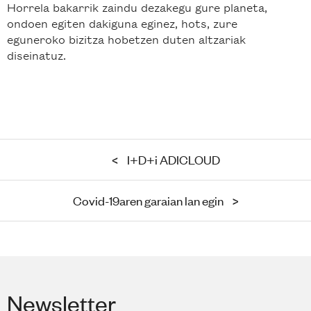
Horrela bakarrik zaindu dezakegu gure planeta,
ondoen egiten dakiguna eginez, hots, zure
eguneroko bizitza hobetzen duten altzariak
diseinatuz.
<
I+D+i ADICLOUD
Covid-19aren garaian lan egin
>
Newsletter