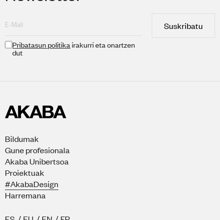
Suskribatu
Pribatasun politika
irakurri eta onartzen
dut
Bildumak
Gune profesionala
Akaba Unibertsoa
Proiektuak
#AkabaDesign
Harremana
ES
/
EU
/
EN
/
FR