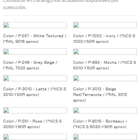
colección.
Color / P-257 - White Textured /
Color / P-1002 - Ivory / (*NCS S
(*RAL 9016 aprox)
1002-Y50R aprox)
Color / P-249 - Grey Beige /
Color / P-893 - Mocha / (*NCS S
(*RAL 7032 aprox)
5010-Y50R aprox)
Color / P-3010 - Latte / (*NCS S
Color / P-3012 - Beige
3010-Y50R aprox)
Red/Terracota / (*RAL 3012
aprox)
Color / P-251 - Rose / (*NCS S
Color / P-8015 - Bordeaux /
3050-Y90R aprox)
(*NCS S 6030-Y90R aprox)