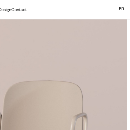
FR
esign
Contact