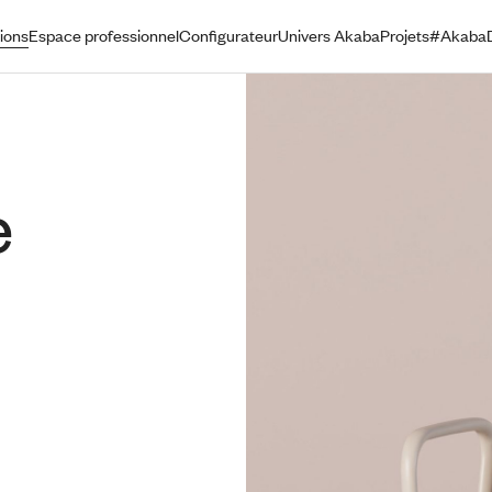
ions
Espace professionnel
Configurateur
Univers Akaba
Projets
#AkabaD
e