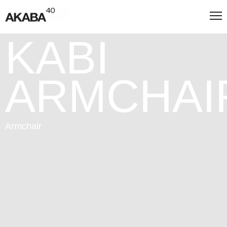
KABI
ARMCHAI
Armchair