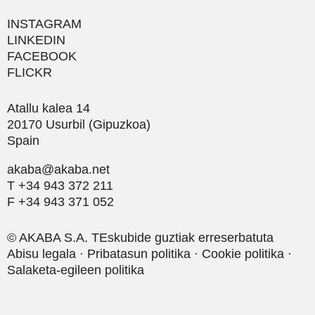
INSTAGRAM
LINKEDIN
FACEBOOK
FLICKR
Atallu kalea 14
20170 Usurbil (Gipuzkoa)
Spain
akaba@akaba.net
T +34 943 372 211
F +34 943 371 052
© AKABA S.A. TEskubide guztiak erreserbatuta
Abisu legala
·
Pribatasun politika
·
Cookie politika
·
Salaketa-egileen politika