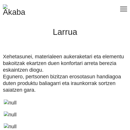
Larrua
Xehetasunei, materialeen aukeraketari eta elementu
bakoitzak ekartzen duen konfortari arreta berezia
eskaintzen diogu.
Egunero, pertsonen bizitzan erosotasun handiagoa
duten produktu baliagarri eta iraunkorrak sortzen
saiatzen gara.