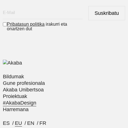
Suskribatu
Pribatasun politika
irakurri eta
onartzen dut
Bildumak
Gune profesionala
Akaba Unibertsoa
Proiektuak
#AkabaDesign
Harremana
ES
/
EU
/
EN
/
FR