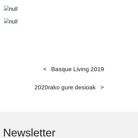
<
Basque Living 2019
2020rako gure desioak
>
Newsletter