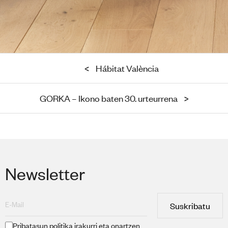
<
Hábitat València
GORKA – Ikono baten 30. urteurrena
>
Newsletter
Suskribatu
Pribatasun politika
irakurri eta onartzen