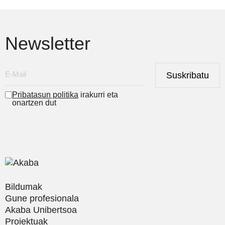
Newsletter
Suskribatu
Pribatasun politika
irakurri eta
onartzen dut
Bildumak
Gune profesionala
Akaba Unibertsoa
Proiektuak