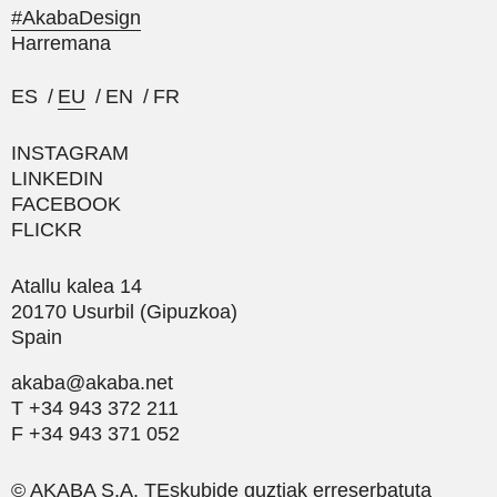
#AkabaDesign
Harremana
ES
/
EU
/
EN
/
FR
INSTAGRAM
LINKEDIN
FACEBOOK
FLICKR
Atallu kalea 14
20170 Usurbil (Gipuzkoa)
Spain
akaba@akaba.net
T +34 943 372 211
F +34 943 371 052
© AKABA S.A. TEskubide guztiak erreserbatuta