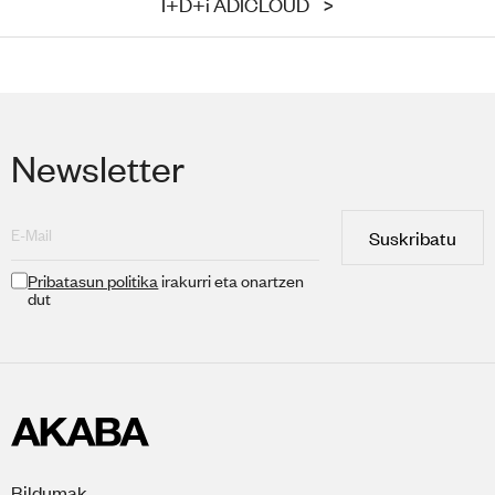
I+D+i ADICLOUD
>
Newsletter
Suskribatu
Pribatasun politika
irakurri eta onartzen
dut
Bildumak