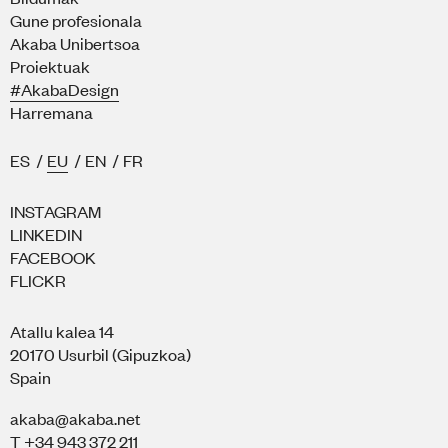
Gune profesionala
Akaba Unibertsoa
Proiektuak
#AkabaDesign
Harremana
ES
/
EU
/
EN
/
FR
INSTAGRAM
LINKEDIN
FACEBOOK
FLICKR
Atallu kalea 14
20170 Usurbil (Gipuzkoa)
Spain
akaba@akaba.net
T +34 943 372 211