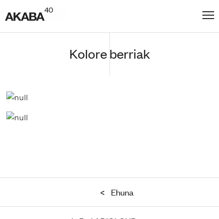
Kolore berriak
<
Ehuna