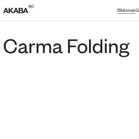
Bildumak
G
Carma Folding