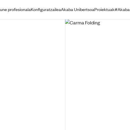
une profesionala
Konfiguratzailea
Akaba Unibertsoa
Proiektuak
#Akaba