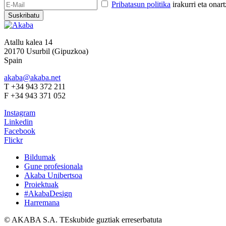
Pribatasun politika
irakurri eta onar
Suskribatu
Atallu kalea 14
20170 Usurbil (Gipuzkoa)
Spain
akaba@akaba.net
T +34 943 372 211
F +34 943 371 052
Instagram
Linkedin
Facebook
Flickr
Bildumak
Gune profesionala
Akaba Unibertsoa
Proiektuak
#AkabaDesign
Harremana
© AKABA S.A. TEskubide guztiak erreserbatuta