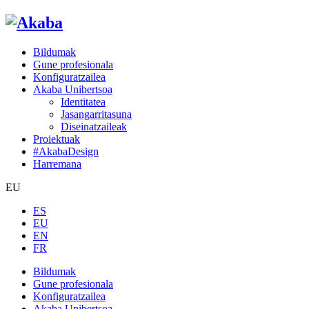
Bildumak
Gune profesionala
Konfiguratzailea
Akaba Unibertsoa
Identitatea
Jasangarritasuna
Diseinatzaileak
Proiektuak
#AkabaDesign
Harremana
EU
ES
EU
EN
FR
Bildumak
Gune profesionala
Konfiguratzailea
Akaba Unibertsoa