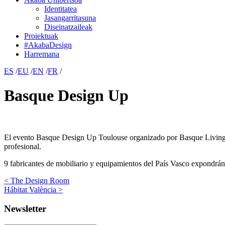
Identitatea
Jasangarritasuna
Diseinatzaileak
Proiektuak
#AkabaDesign
Harremana
ES
/
EU
/
EN
/
FR
/
Basque Design Up
El evento Basque Design Up Toulouse organizado por Basque Living re
profesional.
9 fabricantes de mobiliario y equipamientos del País Vasco expondrá
<
The Design Room
Hábitat València
>
Newsletter